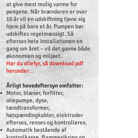
at give mest mulig varme for
pengene. Når brænderen er over
10 år vil en udskiftning tjene sig
hjem på bare et år. Pumpen bør
udskiftes regelmæssigt. Så
efterses hele installationen en
gang om året – vil det gavne både
økonomien og miljøet.
Har du oliefyr, så download pdf
herunder…
Årligt hovedeftersyn omfatter:
Motor, blæser, forfilter,
oliepumpe, dyse,
tændtransformer,
højspændingkabler, elektroder
efterses, renses og kontrolleres.
Automatik bestående af
kontrolkasse, flammesikring og