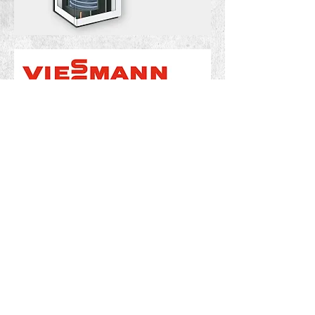
Olie-kondensationsteknik.pdf
Oliefyret er stadig et godt valg.pdf
Nyt oliefyr: Spare penge.pdf
Udskiftning af oliekedel