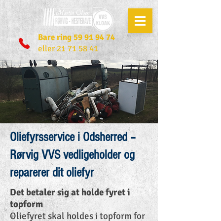
Bare ring
59 91 94 74
eller 21 71 58 41
Oliefyrsservice i Odsherred –
Rørvig VVS vedligeholder og
reparerer dit oliefyr
Det betaler sig at holde fyret i
topform
Oliefyret skal holdes i topform for