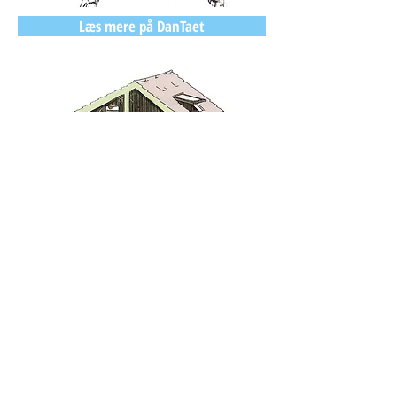
Læs mere på DanTaet