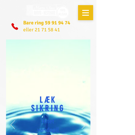
Bare ring
59 91 94 74
eller 21 71 58 41
LÆK
SIKRING
Intet
vandspil